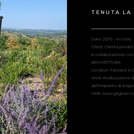
TENUTA LA
Date: 2020 – in corso
Client: Cliente privato
In collaborazione co
ARCHITETTURA
Location: Panzano in Ch
Work: Realizzazione de
dell’impianto di irriga
Web:
www.gagliole.