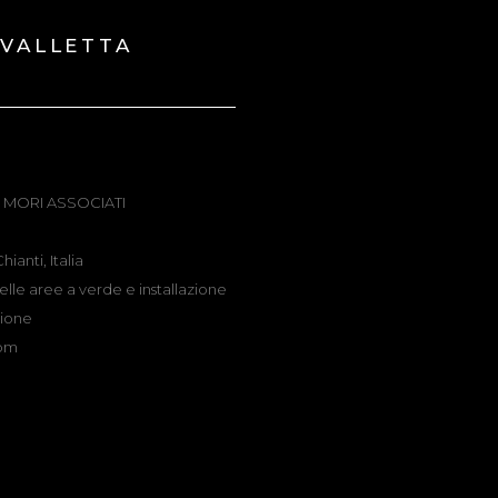
 VALLETTA
n: MORI ASSOCIATI
ianti, Italia
lle aree a verde e installazione
zione
com