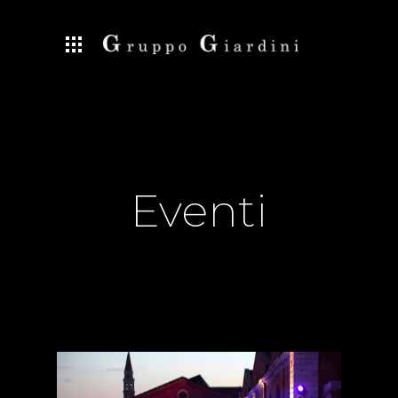
Eventi