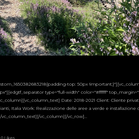
custom_1650382683218{padding-top: 50px !important;}"][vc_colum
"][edgtf_separator type="full-width" color="#ffffff" top_margi
c_column][vc_column_text] Date: 2018-2021 Client: Cliente priva
ti, Italia Work: Realizzazione delle aree a verde e installazione 
c_column_text][/vc_column][/vc_row]...
0
Likes