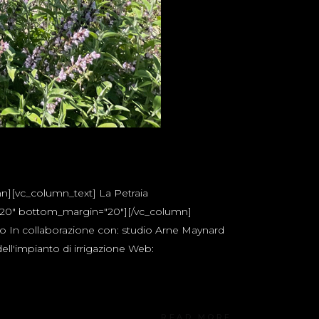
n][vc_column_text] La Petraia
n="20" bottom_margin="20"][/vc_column]
to In collaborazione con: studio Arne Maynard
dell'impianto di irrigazione Web:
READ MORE