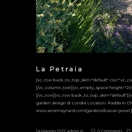
La Petraia
[vc_row back_to_top_skin="default" css=".vc_
[/vc_column_text][vc_empty_space height="20px
[/vc_row][vc_row back_to_top_skin="default"][v
garden design di Londra Location: Radda in Chian
www.arnemaynard.com/gardens/tuscan-jewel [/v
24 Maggio 2022
admin
in
0
Comments