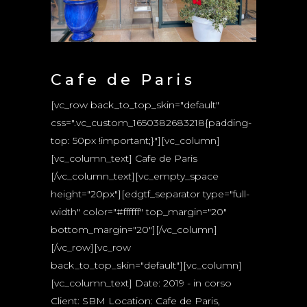
Cafe de Paris
[vc_row back_to_top_skin="default"
css=".vc_custom_1650382683218{padding-
top: 50px !important;}"][vc_column]
[vc_column_text] Cafe de Paris
[/vc_column_text][vc_empty_space
height="20px"][edgtf_separator type="full-
width" color="#ffffff" top_margin="20"
bottom_margin="20"][/vc_column]
[/vc_row][vc_row
back_to_top_skin="default"][vc_column]
[vc_column_text] Date: 2019 - in corso
Client: SBM Location: Cafe de Paris,