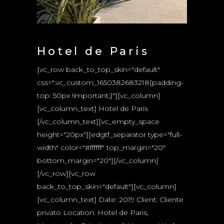
Hotel de Paris
[vc_row back_to_top_skin="default"
css=".vc_custom_1650382683218{padding-
top: 50px !important;}"][vc_column]
[vc_column_text] Hotel de Paris
[/vc_column_text][vc_empty_space
height="20px"][edgtf_separator type="full-
width" color="#ffffff" top_margin="20"
bottom_margin="20"][/vc_column]
[/vc_row][vc_row
back_to_top_skin="default"][vc_column]
[vc_column_text] Date: 2019 Client: Cliente
privato Location: Hotel de Paris,