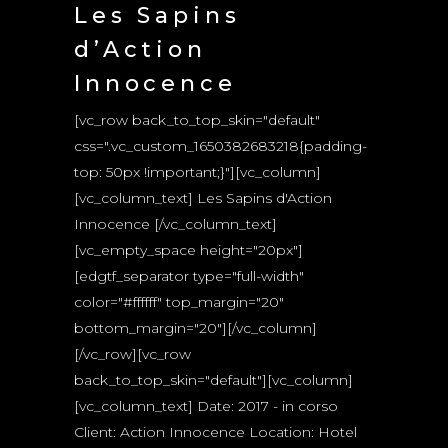
Les Sapins
d’Action
Innocence
[vc_row back_to_top_skin="default"
css=".vc_custom_1650382683218{padding-
top: 50px !important;}"][vc_column]
[vc_column_text] Les Sapins d'Action
Innocence [/vc_column_text]
[vc_empty_space height="20px"]
[edgtf_separator type="full-width"
color="#ffffff" top_margin="20"
bottom_margin="20"][/vc_column]
[/vc_row][vc_row
back_to_top_skin="default"][vc_column]
[vc_column_text] Date: 2017 - in corso
Client: Action Innocence Location: Hotel