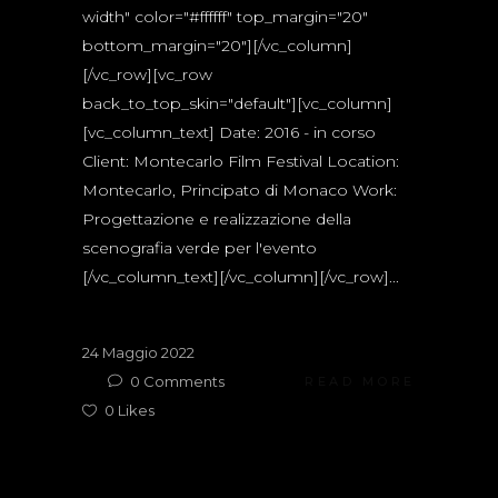
width" color="#ffffff" top_margin="20"
bottom_margin="20"][/vc_column]
[/vc_row][vc_row
back_to_top_skin="default"][vc_column]
[vc_column_text] Date: 2016 - in corso
Client: Montecarlo Film Festival Location:
Montecarlo, Principato di Monaco Work:
Progettazione e realizzazione della
scenografia verde per l'evento
[/vc_column_text][/vc_column][/vc_row]...
24 Maggio 2022
0
Comments
READ MORE
0
Likes