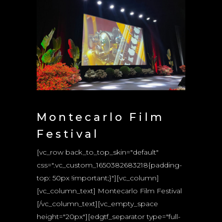
Montecarlo Film
Festival
[vc_row back_to_top_skin="default"
css=".vc_custom_1650382683218{padding-
top: 50px !important;}"][vc_column]
[vc_column_text] Montecarlo Film Festival
[/vc_column_text][vc_empty_space
height="20px"][edgtf_separator type="full-