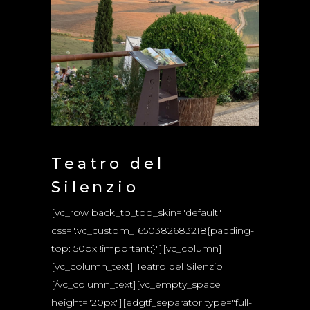
Teatro del
Silenzio
[vc_row back_to_top_skin="default"
css=".vc_custom_1650382683218{padding-
top: 50px !important;}"][vc_column]
[vc_column_text] Teatro del Silenzio
[/vc_column_text][vc_empty_space
height="20px"][edgtf_separator type="full-