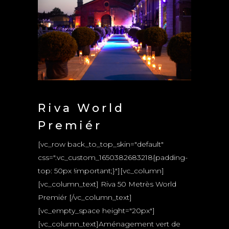
Riva World
Premiér
[vc_row back_to_top_skin="default"
css=".vc_custom_1650382683218{padding-
top: 50px !important;}"][vc_column]
[vc_column_text] Riva 50 Metrès World
Premiér [/vc_column_text]
[vc_empty_space height="20px"]
[vc_column_text]Aménagement vert de