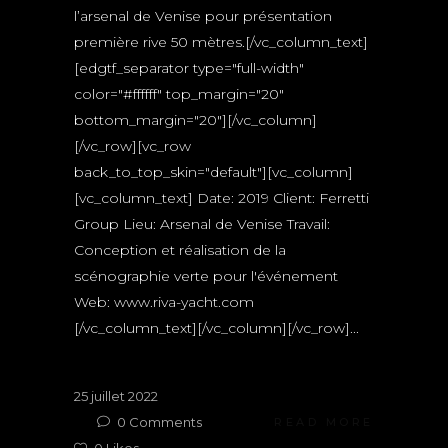
l’arsenal de Venise pour présentation
première rive 50 mètres.[/vc_column_text]
[edgtf_separator type="full-width"
color="#ffffff" top_margin="20"
bottom_margin="20"][/vc_column]
[/vc_row][vc_row
back_to_top_skin="default"][vc_column]
[vc_column_text] Date: 2019 Client: Ferretti
Group Lieu: Arsenal de Venise Travail:
Conception et réalisation de la
scénographie verte pour l'événement
Web: www.riva-yacht.com
[/vc_column_text][/vc_column][/vc_row]...
25 juillet 2022
0
Comments
READ MORE
0
Likes